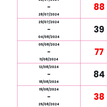
88
-
28/07/2024
29/07/2024
39
-
04/08/2024
05/08/2024
77
-
11/08/2024
12/08/2024
84
-
18/08/2024
19/08/2024
38
-
25/08/2024