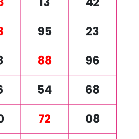
8
13
42
3
95
23
8
88
96
6
54
68
0
72
08