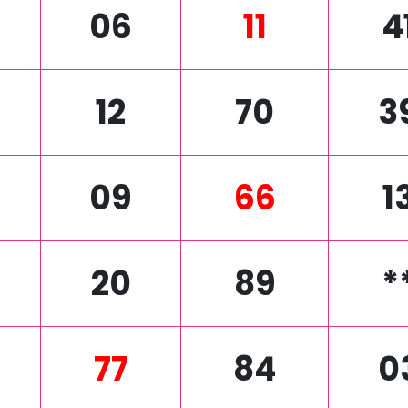
06
11
4
12
70
3
09
66
1
20
89
*
77
84
0