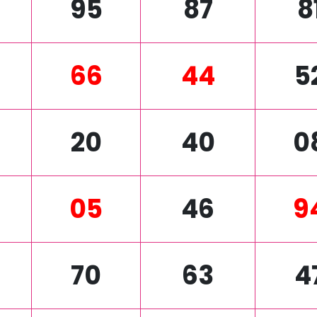
95
87
8
66
44
5
20
40
0
05
46
9
70
63
4