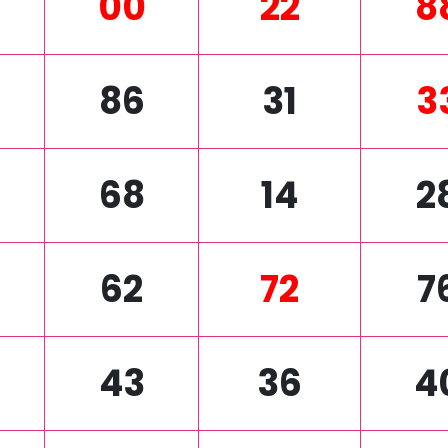
00
22
8
86
31
3
68
14
2
62
72
7
43
36
4