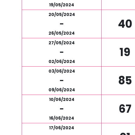
19/05/2024
20/05/2024
40
-
26/05/2024
27/05/2024
19
-
02/06/2024
03/06/2024
85
-
09/06/2024
10/06/2024
67
-
16/06/2024
17/06/2024