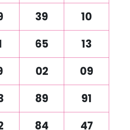
9
39
10
1
65
13
9
02
09
3
89
91
2
84
47