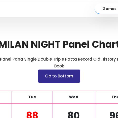
Games
MILAN NIGHT Panel Char
anel Pana Single Double Triple Patta Record Old History H
Book
Go to Bottom
Tue
Wed
Th
88
80
9