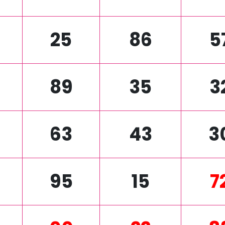
25
86
5
89
35
3
63
43
3
95
15
7