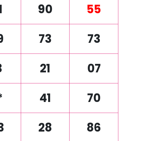
1
90
55
9
73
73
3
21
07
*
41
70
3
28
86