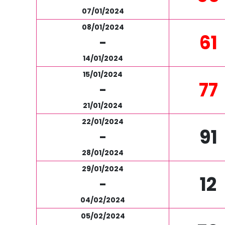
07/01/2024
08/01/2024
61
-
14/01/2024
15/01/2024
77
-
21/01/2024
22/01/2024
91
-
28/01/2024
29/01/2024
12
-
04/02/2024
05/02/2024