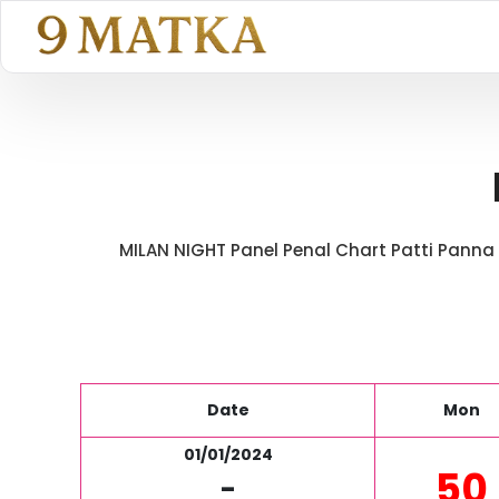
MILAN NIGHT Panel Penal Chart Patti Panna P
Date
Mon
01/01/2024
50
-