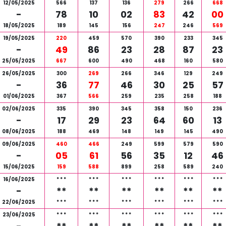
12/05/2025
566
137
136
279
266
668
-
78
10
02
83
42
00
18/05/2025
189
145
156
247
246
569
19/05/2025
220
459
570
390
233
345
-
49
86
23
28
87
23
25/05/2025
667
600
490
468
160
580
26/05/2025
300
269
266
346
129
249
-
36
77
46
30
25
57
01/06/2025
367
566
259
235
258
188
02/06/2025
335
390
345
358
150
236
-
17
29
23
64
60
13
08/06/2025
188
469
148
149
145
490
09/06/2025
460
466
249
599
579
590
-
05
61
56
35
12
46
15/06/2025
159
588
899
258
589
240
16/06/2025
*
*
*
*
*
*
*
*
*
*
*
*
*
*
*
*
*
*
-
**
**
**
**
**
**
22/06/2025
*
*
*
*
*
*
*
*
*
*
*
*
*
*
*
*
*
*
23/06/2025
*
*
*
*
*
*
*
*
*
*
*
*
*
*
*
*
*
*