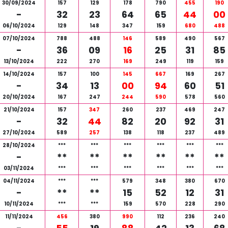
30/09/2024
157
129
178
790
455
190
-
32
23
64
65
44
00
06/10/2024
129
148
347
159
680
488
07/10/2024
788
488
146
589
490
567
-
36
09
16
25
31
85
13/10/2024
222
270
169
249
119
159
14/10/2024
157
100
145
667
169
267
-
34
13
00
94
60
51
20/10/2024
167
247
244
590
578
560
21/10/2024
157
347
260
237
469
247
-
32
44
82
20
92
31
27/10/2024
589
257
138
118
237
489
28/10/2024
***
***
***
***
***
***
-
**
**
**
**
**
**
03/11/2024
***
***
***
***
***
***
04/11/2024
***
***
579
348
380
670
-
**
**
15
52
12
31
10/11/2024
***
***
159
570
228
290
11/11/2024
456
380
990
112
236
240