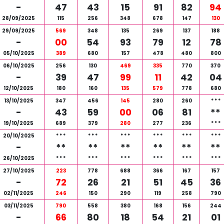
-
47
43
15
91
82
94
28/09/2025
115
256
348
678
147
130
29/09/2025
569
348
135
269
137
188
-
00
54
93
79
12
78
05/10/2025
389
680
157
478
480
800
06/10/2025
256
130
469
335
770
370
-
39
47
99
11
42
04
12/10/2025
180
160
135
579
778
680
13/10/2025
347
456
145
280
260
*
*
*
-
43
59
00
06
81
**
19/10/2025
689
379
280
277
236
*
*
*
20/10/2025
*
*
*
*
*
*
*
*
*
*
*
*
*
*
*
*
*
*
-
**
**
**
**
**
**
26/10/2025
*
*
*
*
*
*
*
*
*
*
*
*
*
*
*
*
*
*
27/10/2025
223
778
688
366
167
157
-
72
26
21
51
45
36
02/11/2025
246
150
290
119
258
790
03/11/2025
790
558
380
168
156
244
-
66
80
18
54
21
01