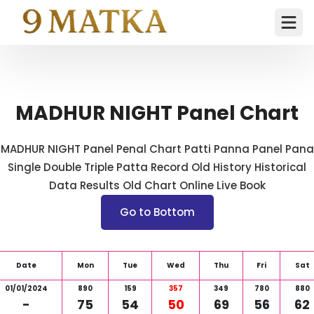
Ope
MADHUR NIGHT Panel Chart
MADHUR NIGHT Panel Penal Chart Patti Panna Panel Pana
Single Double Triple Patta Record Old History Historical
Data Results Old Chart Online Live Book
Go to Bottom
Date
Mon
Tue
Wed
Thu
Fri
Sat
01/01/2024
890
159
357
349
780
880
-
75
54
50
69
56
62