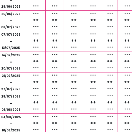
-
**
**
**
**
**
**
29/06/2025
*
*
*
*
*
*
*
*
*
*
*
*
*
*
*
*
*
*
30/06/2025
*
*
*
*
*
*
*
*
*
*
*
*
*
*
*
*
*
*
-
**
**
**
**
**
**
06/07/2025
*
*
*
*
*
*
*
*
*
*
*
*
*
*
*
*
*
*
07/07/2025
*
*
*
*
*
*
*
*
*
*
*
*
*
*
*
*
*
*
-
**
**
**
**
**
**
13/07/2025
*
*
*
*
*
*
*
*
*
*
*
*
*
*
*
*
*
*
14/07/2025
*
*
*
*
*
*
*
*
*
*
*
*
*
*
*
*
*
*
-
**
**
**
**
**
**
20/07/2025
*
*
*
*
*
*
*
*
*
*
*
*
*
*
*
*
*
*
21/07/2025
*
*
*
*
*
*
*
*
*
*
*
*
*
*
*
*
*
*
-
**
**
**
**
**
**
27/07/2025
*
*
*
*
*
*
*
*
*
*
*
*
*
*
*
*
*
*
28/07/2025
*
*
*
*
*
*
*
*
*
*
*
*
*
*
*
*
*
*
-
**
**
**
**
**
**
03/08/2025
*
*
*
*
*
*
*
*
*
*
*
*
*
*
*
*
*
*
04/08/2025
*
*
*
*
*
*
*
*
*
*
*
*
*
*
*
*
*
*
-
**
**
**
**
**
**
10/08/2025
*
*
*
*
*
*
*
*
*
*
*
*
*
*
*
*
*
*