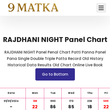
Ope
RAJDHANI NIGHT Panel Chart
RAJDHANI NIGHT Panel Penal Chart Patti Panna Panel
Pana Single Double Triple Patta Record Old History
Historical Data Results Old Chart Online Live Book
Go to Bottom
Date
Mon
Tue
Wed
Thu
Fri
01/01/2024
138
990
170
236
589
-
22
86
85
18
22