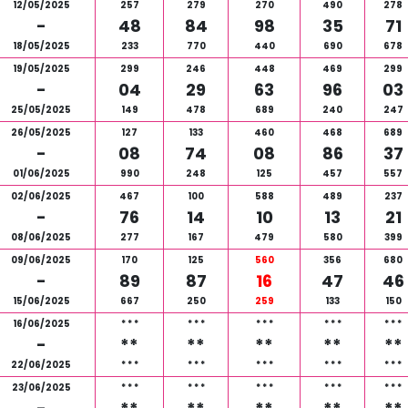
12/05/2025
257
279
270
490
278
-
48
84
98
35
71
18/05/2025
233
770
440
690
678
19/05/2025
299
246
448
469
299
-
04
29
63
96
03
25/05/2025
149
478
689
240
247
26/05/2025
127
133
460
468
689
-
08
74
08
86
37
01/06/2025
990
248
125
457
557
02/06/2025
467
100
588
489
237
-
76
14
10
13
21
08/06/2025
277
167
479
580
399
09/06/2025
170
125
560
356
680
-
89
87
16
47
46
15/06/2025
667
250
259
133
150
16/06/2025
*
*
*
*
*
*
*
*
*
*
*
*
*
*
*
-
**
**
**
**
**
22/06/2025
*
*
*
*
*
*
*
*
*
*
*
*
*
*
*
23/06/2025
*
*
*
*
*
*
*
*
*
*
*
*
*
*
*