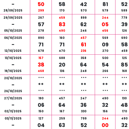
-
50
58
42
81
52
28/09/2025
299
170
570
579
589
29/09/2025
267
459
899
244
779
-
57
83
62
05
39
05/10/2025
278
490
246
456
126
06/10/2025
890
160
457
569
690
-
71
71
61
09
58
12/10/2025
678
470
236
270
459
13/10/2025
157
688
358
500
125
-
38
20
64
54
85
19/10/2025
468
136
248
266
168
20/10/2025
*
*
*
*
*
*
*
*
*
*
*
*
*
*
*
-
**
**
**
**
**
26/10/2025
*
*
*
*
*
*
*
*
*
*
*
*
*
*
*
27/10/2025
190
457
247
490
130
-
06
64
36
32
48
02/11/2025
150
167
330
156
170
03/11/2025
127
259
799
244
490
-
04
63
52
00
32