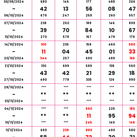
30/09/2024
680
146
177
488
266
-
42
13
56
08
47
06/10/2024
679
247
259
260
557
07/10/2024
238
250
189
146
899
-
39
70
84
10
67
13/10/2024
270
578
167
479
179
14/10/2024
100
235
158
460
580
-
11
04
45
01
33
20/10/2024
344
257
690
489
166
21/10/2024
130
699
589
138
560
-
43
42
21
29
18
27/10/2024
490
778
335
126
990
28/10/2024
***
***
***
***
***
-
**
**
**
**
**
03/11/2024
***
***
***
***
***
04/11/2024
***
***
560
225
180
-
**
**
11
95
94
10/11/2024
***
***
245
140
149
11/11/2024
690
239
890
490
580