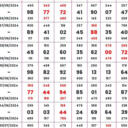
20/05/2024
450
340
458
347
667
244
257
-
98
77
72
41
90
07
47
26/05/2024
233
377
480
344
145
223
269
27/05/2024
800
446
136
257
369
166
789
-
89
41
02
45
88
35
40
02/06/2024
117
236
237
249
459
690
668
03/06/2024
266
150
259
580
358
578
269
-
45
62
60
35
62
00
72
09/06/2024
113
138
389
267
660
479
688
10/06/2024
379
468
667
180
290
128
178
-
98
82
92
96
13
13
64
16/06/2024
350
390
200
600
120
157
699
17/06/2024
359
248
568
260
280
240
134
-
77
44
94
85
01
62
87
23/06/2024
179
158
257
357
470
480
179
24/06/2024
299
145
158
679
358
259
238
-
03
03
44
24
69
64
39
30/06/2024
689
157
789
239
135
130
270
01/07/2024
890
345
479
445
337
145
556