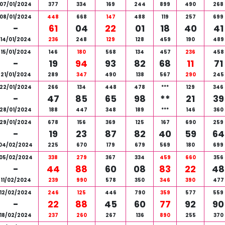
07/01/2024
377
334
169
244
899
490
268
08/01/2024
448
668
147
488
119
257
699
-
61
04
22
01
18
40
41
14/01/2024
236
248
129
128
459
190
489
15/01/2024
146
180
568
134
457
236
458
-
19
94
93
82
68
11
71
21/01/2024
289
347
490
138
567
290
245
22/01/2024
266
134
448
478
***
129
346
-
47
85
65
98
**
21
39
28/01/2024
188
447
348
189
***
146
360
29/01/2024
678
156
369
125
167
690
259
-
19
23
87
82
40
59
64
04/02/2024
225
670
179
679
569
180
699
05/02/2024
338
279
367
334
459
660
356
-
44
88
60
08
83
22
48
11/02/2024
239
990
578
350
346
390
477
12/02/2024
246
125
446
790
359
577
559
-
22
88
45
60
77
92
90
18/02/2024
237
260
267
136
890
255
370