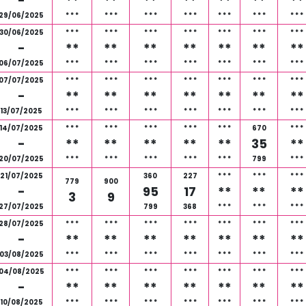
-
**
**
**
**
**
**
**
29/06/2025
*
*
*
*
*
*
*
*
*
*
*
*
*
*
*
*
*
*
*
*
*
30/06/2025
*
*
*
*
*
*
*
*
*
*
*
*
*
*
*
*
*
*
*
*
*
-
**
**
**
**
**
**
**
06/07/2025
*
*
*
*
*
*
*
*
*
*
*
*
*
*
*
*
*
*
*
*
*
07/07/2025
*
*
*
*
*
*
*
*
*
*
*
*
*
*
*
*
*
*
*
*
*
-
**
**
**
**
**
**
**
13/07/2025
*
*
*
*
*
*
*
*
*
*
*
*
*
*
*
*
*
*
*
*
*
14/07/2025
*
*
*
*
*
*
*
*
*
*
*
*
*
*
*
670
*
*
*
-
**
**
**
**
**
35
**
20/07/2025
*
*
*
*
*
*
*
*
*
*
*
*
*
*
*
799
*
*
*
21/07/2025
360
227
*
*
*
*
*
*
*
*
*
779
900
-
95
17
**
**
**
3
9
27/07/2025
799
368
*
*
*
*
*
*
*
*
*
28/07/2025
*
*
*
*
*
*
*
*
*
*
*
*
*
*
*
*
*
*
*
*
*
-
**
**
**
**
**
**
**
03/08/2025
*
*
*
*
*
*
*
*
*
*
*
*
*
*
*
*
*
*
*
*
*
04/08/2025
*
*
*
*
*
*
*
*
*
*
*
*
*
*
*
*
*
*
*
*
*
-
**
**
**
**
**
**
**
10/08/2025
*
*
*
*
*
*
*
*
*
*
*
*
*
*
*
*
*
*
*
*
*