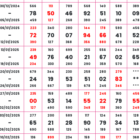
30/12/2024
566
113
789
568
140
588
389
-
78
50
46
92
51
10
09
05/01/2025
459
127
268
390
245
389
478
06/01/2025
223
340
280
144
178
590
456
-
72
70
07
94
66
41
52
12/01/2025
390
127
368
356
880
678
228
13/01/2025
239
160
699
255
556
244
349
-
49
76
40
21
67
02
65
19/01/2025
234
330
280
290
359
570
168
20/01/2025
679
344
230
258
280
279
*
*
*
-
24
19
53
51
02
83
**
26/01/2025
266
667
139
678
246
346
*
*
*
27/01/2025
235
159
489
177
246
160
456
-
00
53
14
55
22
79
55
02/02/2025
127
490
590
348
138
360
249
03/02/2025
277
200
589
117
124
346
128
-
65
21
28
90
79
34
13
09/02/2025
690
588
125
145
199
167
788
10/02/2025
136
899
234
159
139
177
368