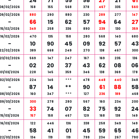
-
24
71
59
98
27
21
61
08/02/2026
158
155
568
378
467
335
560
09/02/2026
880
290
880
230
289
277
147
-
66
15
62
57
94
64
27
15/02/2026
349
258
336
890
239
130
359
16/02/2026
470
135
158
280
568
140
680
-
10
90
45
09
92
57
43
22/02/2026
389
668
249
270
138
467
300
23/02/2026
569
147
247
167
169
235
136
-
02
20
37
43
62
08
06
01/03/2026
228
145
359
346
138
369
178
02/03/2026
224
146
*
*
*
478
448
440
348
-
87
14
**
90
61
88
58
08/03/2026
160
347
*
*
*
127
236
189
468
09/03/2026
300
278
280
567
160
234
200
-
33
74
07
82
75
92
24
15/03/2026
157
158
467
129
168
138
149
16/03/2026
122
446
136
338
258
349
149
-
58
41
01
45
59
65
46
22/03/2026
134
119
119
799
234
267
790