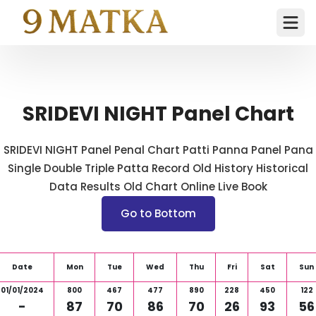
Ope
SRIDEVI NIGHT Panel Chart
SRIDEVI NIGHT Panel Penal Chart Patti Panna Panel Pana
Single Double Triple Patta Record Old History Historical
Data Results Old Chart Online Live Book
Go to Bottom
Date
Mon
Tue
Wed
Thu
Fri
Sat
Sun
01/01/2024
800
467
477
890
228
450
122
-
87
70
86
70
26
93
56