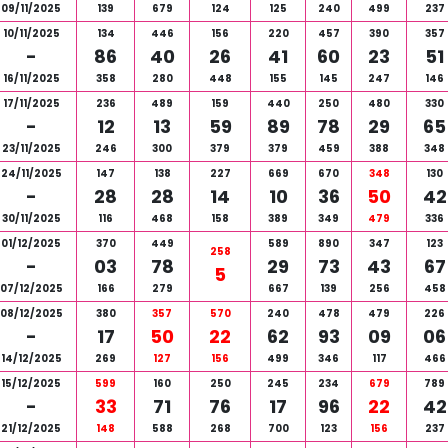
09/11/2025
139
679
124
125
240
499
237
10/11/2025
134
446
156
220
457
390
357
-
86
40
26
41
60
23
51
16/11/2025
358
280
448
155
145
247
146
17/11/2025
236
489
159
440
250
480
330
-
12
13
59
89
78
29
65
23/11/2025
246
300
379
379
459
388
348
24/11/2025
147
138
227
669
670
348
130
-
28
28
14
10
36
50
42
30/11/2025
116
468
158
389
349
479
336
01/12/2025
370
449
589
890
347
123
258
-
03
78
29
73
43
67
5
07/12/2025
166
279
667
139
256
458
08/12/2025
380
357
570
240
478
479
226
-
17
50
22
62
93
09
06
14/12/2025
269
127
156
499
346
117
466
15/12/2025
599
160
250
245
234
679
789
-
33
71
76
17
96
22
42
21/12/2025
148
588
268
700
123
156
237