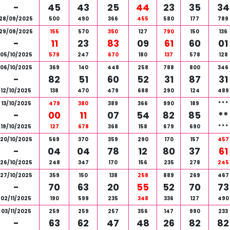
-
45
43
25
44
23
35
34
28/09/2025
500
490
366
455
580
177
789
29/09/2025
155
570
350
127
790
150
136
-
11
23
83
09
61
60
01
05/10/2025
579
247
670
180
137
578
128
06/10/2025
369
140
448
258
788
800
346
-
82
51
60
52
31
87
31
12/10/2025
138
470
479
688
290
124
489
13/10/2025
479
380
389
366
990
189
*
*
*
-
00
11
07
54
82
85
**
19/10/2025
127
678
368
158
679
690
*
*
*
20/10/2025
569
370
359
290
170
157
457
-
04
04
78
12
80
37
61
26/10/2025
248
347
170
156
235
278
245
27/10/2025
359
150
138
258
889
269
467
-
70
63
20
55
52
70
73
02/11/2025
190
599
235
348
336
127
490
03/11/2025
259
259
257
356
147
990
233
-
63
62
47
48
26
82
82