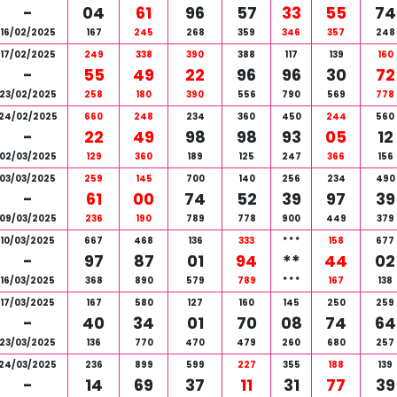
-
04
61
96
57
33
55
74
16/02/2025
167
245
268
359
346
357
248
17/02/2025
249
338
390
388
117
139
160
-
55
49
22
96
96
30
72
23/02/2025
258
180
390
556
790
569
778
24/02/2025
660
248
234
360
450
244
560
-
22
49
98
98
93
05
12
02/03/2025
129
360
189
125
247
366
156
03/03/2025
259
145
700
140
256
234
490
-
61
00
74
52
39
97
39
09/03/2025
236
190
789
778
900
449
379
10/03/2025
667
468
136
333
*
*
*
158
677
-
97
87
01
94
**
44
02
16/03/2025
368
890
579
789
*
*
*
167
138
17/03/2025
167
580
127
160
145
250
259
-
40
34
01
70
08
74
64
23/03/2025
136
770
470
479
260
680
257
24/03/2025
236
899
599
227
355
188
139
-
14
69
37
11
31
77
39