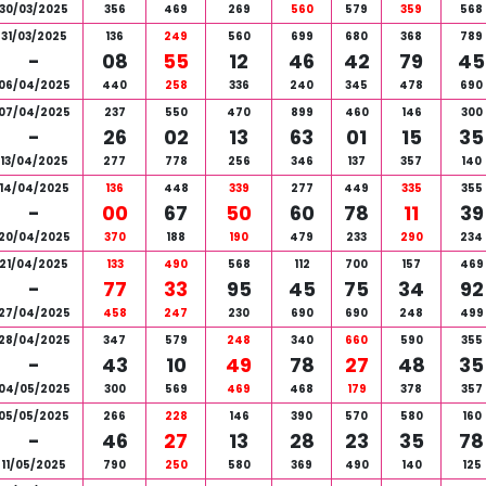
30/03/2025
356
469
269
560
579
359
568
31/03/2025
136
249
560
699
680
368
789
-
08
55
12
46
42
79
45
06/04/2025
440
258
336
240
345
478
690
07/04/2025
237
550
470
899
460
146
300
-
26
02
13
63
01
15
35
13/04/2025
277
778
256
346
137
357
140
14/04/2025
136
448
339
277
449
335
355
-
00
67
50
60
78
11
39
20/04/2025
370
188
190
479
233
290
234
21/04/2025
133
490
568
112
700
157
469
-
77
33
95
45
75
34
92
27/04/2025
458
247
230
690
690
248
499
28/04/2025
347
579
248
340
660
590
355
-
43
10
49
78
27
48
35
04/05/2025
300
569
469
468
179
378
357
05/05/2025
266
228
146
390
570
580
160
-
46
27
13
28
23
35
78
11/05/2025
790
250
580
369
490
140
125