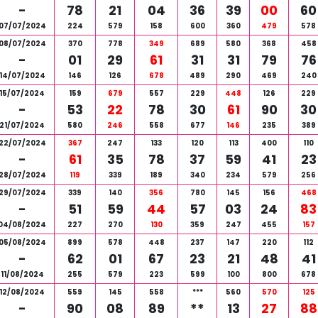
-
78
21
04
36
39
00
60
07/07/2024
224
579
158
600
360
479
578
08/07/2024
370
778
349
689
580
368
458
-
01
29
61
31
31
79
76
14/07/2024
146
126
678
489
290
469
240
15/07/2024
159
679
557
229
448
126
229
-
53
22
78
30
61
90
30
21/07/2024
580
246
558
677
146
235
389
22/07/2024
367
247
133
120
113
400
110
-
61
35
78
37
59
41
23
28/07/2024
119
339
189
340
234
579
256
29/07/2024
339
140
356
780
145
156
468
-
51
59
44
57
03
24
83
04/08/2024
227
270
130
359
247
455
157
05/08/2024
899
578
448
237
147
220
112
-
62
01
67
23
21
48
41
11/08/2024
255
579
223
599
100
800
678
12/08/2024
559
145
558
***
560
570
125
-
90
08
89
**
13
27
88