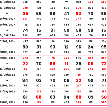
18/08/2024
569
990
180
***
238
458
567
19/08/2024
280
150
469
680
260
278
180
-
05
65
96
41
83
70
95
25/08/2024
357
447
349
470
247
190
168
26/08/2024
133
236
355
889
780
667
579
-
74
15
31
59
58
98
15
01/09/2024
699
177
678
180
477
170
168
02/09/2024
477
580
126
380
379
138
234
-
80
31
93
12
96
24
95
08/09/2024
677
489
670
345
150
789
348
09/09/2024
499
250
170
470
255
668
890
-
22
70
88
11
25
05
72
15/09/2024
156
127
378
290
339
249
138
16/09/2024
378
569
359
389
129
780
566
-
84
03
70
06
22
59
71
22/09/2024
158
670
479
358
237
478
344
23/09/2024
224
279
358
190
350
136
357
-
81
88
63
04
88
09
50
29/09/2024
290
189
139
455
279
135
569