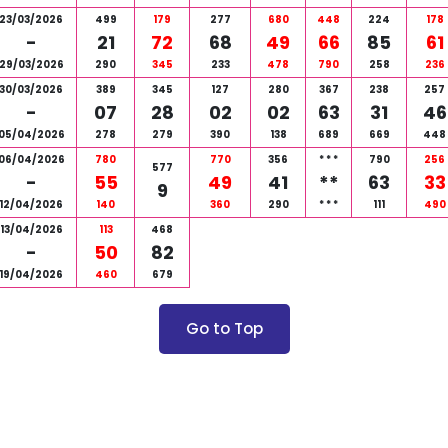
23/03/2026
499
179
277
680
448
224
178
-
21
72
68
49
66
85
61
29/03/2026
290
345
233
478
790
258
236
30/03/2026
389
345
127
280
367
238
257
-
07
28
02
02
63
31
46
05/04/2026
278
279
390
138
689
669
448
06/04/2026
780
770
356
*
*
*
790
256
577
-
55
49
41
**
63
33
9
12/04/2026
140
360
290
*
*
*
111
490
13/04/2026
113
468
-
50
82
19/04/2026
460
679
Go to Top