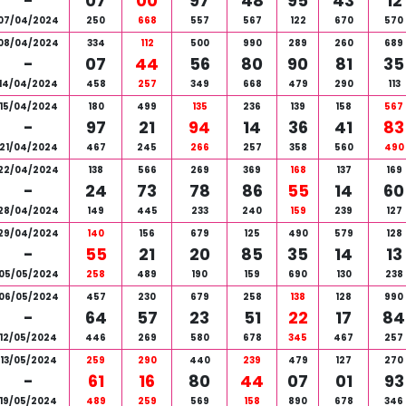
-
07
00
97
48
95
43
12
07/04/2024
250
668
557
567
122
670
570
08/04/2024
334
112
500
990
289
260
689
-
07
44
56
80
90
81
35
14/04/2024
458
257
349
668
479
290
113
15/04/2024
180
499
135
236
139
158
567
-
97
21
94
14
36
41
83
21/04/2024
467
245
266
257
358
560
490
22/04/2024
138
566
269
369
168
137
169
-
24
73
78
86
55
14
60
28/04/2024
149
445
233
240
159
239
127
29/04/2024
140
156
679
125
490
579
128
-
55
21
20
85
35
14
13
05/05/2024
258
489
190
159
690
130
238
06/05/2024
457
230
679
258
138
128
990
-
64
57
23
51
22
17
84
12/05/2024
446
269
580
678
345
467
257
13/05/2024
259
290
440
239
479
127
270
-
61
16
80
44
07
01
93
19/05/2024
489
259
569
158
890
678
346