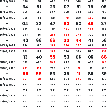
12/05/2025
580
170
480
569
140
467
389
-
34
81
23
07
51
79
06
18/05/2025
356
560
247
359
344
450
790
19/05/2025
569
148
130
170
330
455
468
-
04
32
47
83
63
49
87
25/05/2025
356
390
160
490
670
469
359
26/05/2025
248
125
259
668
248
770
168
-
43
86
66
00
44
41
56
01/06/2025
256
880
268
370
257
669
358
02/06/2025
579
257
267
230
389
550
233
-
13
40
55
53
06
06
88
08/06/2025
599
460
348
247
178
457
170
09/06/2025
267
339
790
490
128
189
670
-
55
55
63
39
11
89
39
15/06/2025
357
168
580
568
245
225
379
16/06/2025
*
*
*
*
*
*
*
*
*
*
*
*
*
*
*
*
*
*
*
*
*
-
**
**
**
**
**
**
**
22/06/2025
*
*
*
*
*
*
*
*
*
*
*
*
*
*
*
*
*
*
*
*
*
23/06/2025
*
*
*
*
*
*
*
*
*
*
*
*
*
*
*
*
*
*
*
*
*