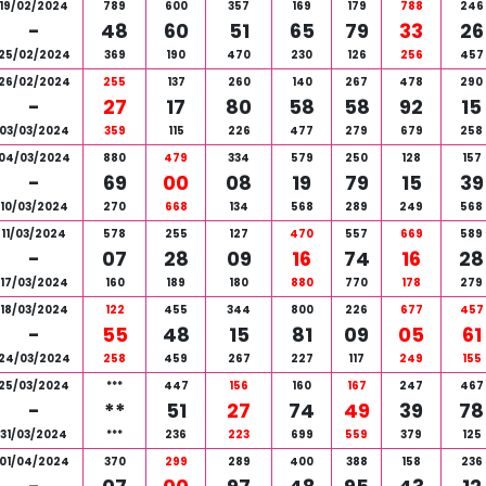
19/02/2024
789
600
357
169
179
788
246
-
48
60
51
65
79
33
26
25/02/2024
369
190
470
230
126
256
457
26/02/2024
255
137
260
140
267
478
290
-
27
17
80
58
58
92
15
03/03/2024
359
115
226
477
279
679
258
04/03/2024
880
479
334
579
250
128
157
-
69
00
08
19
79
15
39
10/03/2024
270
668
134
568
289
249
568
11/03/2024
578
255
127
470
557
669
589
-
07
28
09
16
74
16
28
17/03/2024
160
189
180
880
770
178
279
18/03/2024
122
455
344
800
226
677
457
-
55
48
15
81
09
05
61
24/03/2024
258
459
267
227
117
249
155
25/03/2024
***
447
156
160
167
247
467
-
**
51
27
74
49
39
78
31/03/2024
***
236
223
699
559
379
125
01/04/2024
370
299
289
400
388
158
236