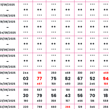
11/08/2025
*
*
*
*
*
*
*
*
*
*
*
*
*
*
*
*
*
*
*
*
*
-
**
**
**
**
**
**
**
17/08/2025
*
*
*
*
*
*
*
*
*
*
*
*
*
*
*
*
*
*
*
*
*
18/08/2025
*
*
*
*
*
*
*
*
*
*
*
*
*
*
*
*
*
*
*
*
*
-
**
**
**
**
**
**
**
24/08/2025
*
*
*
*
*
*
*
*
*
*
*
*
*
*
*
*
*
*
*
*
*
25/08/2025
*
*
*
*
*
*
*
*
*
*
*
*
*
*
*
*
*
*
*
*
*
-
**
**
**
**
**
**
**
31/08/2025
*
*
*
*
*
*
*
*
*
*
*
*
*
*
*
*
*
*
*
*
*
01/09/2025
*
*
*
*
*
*
*
*
*
*
*
*
*
*
*
*
*
*
*
*
*
-
**
**
**
**
**
**
**
07/09/2025
*
*
*
*
*
*
*
*
*
*
*
*
*
*
*
*
*
*
*
*
*
08/09/2025
244
115
250
468
330
267
469
-
03
77
75
82
67
52
94
14/09/2025
788
467
159
480
250
246
158
15/09/2025
300
557
140
130
339
890
236
-
30
79
56
43
56
70
18
21/09/2025
190
450
358
157
466
136
558
22/09/2025
220
789
660
266
129
346
256