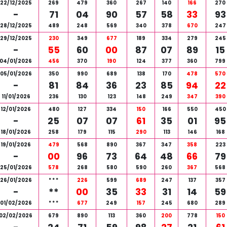
22/12/2025
269
479
360
267
140
166
270
-
71
04
90
57
58
33
93
28/12/2025
489
248
569
340
378
670
247
29/12/2025
230
349
677
189
334
279
245
-
55
60
00
87
07
89
15
04/01/2026
456
370
190
124
377
360
799
05/01/2026
350
990
689
138
170
478
570
-
81
84
36
23
85
94
22
11/01/2026
236
130
123
148
249
347
390
12/01/2026
480
127
334
150
166
550
450
-
25
07
07
61
35
01
95
18/01/2026
258
179
115
290
113
146
168
19/01/2026
479
568
890
367
347
358
223
-
00
96
73
64
48
66
79
25/01/2026
578
268
580
590
260
367
568
26/01/2026
*
*
*
226
599
689
247
137
357
-
**
00
35
33
31
14
59
01/02/2026
*
*
*
677
249
157
245
680
289
02/02/2026
679
890
113
360
200
778
150